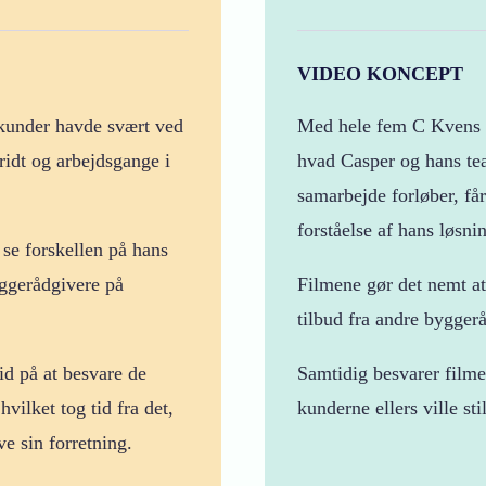
VIDEO KONCEPT
kunder havde svært ved
Med hele fem C Kvens Fi
ridt og arbejdsgange i
hvad Casper og hans tea
samarbejde forløber, får
forståelse af hans løsni
 se forskellen på hans
yggerådgivere på
Filmene gør det nemt at
tilbud fra andre bygger
id på at besvare de
Samtidig besvarer film
ilket tog tid fra det,
kunderne ellers ville sti
ve sin forretning.