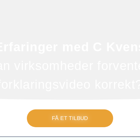
Erfaringer med C Kven
kan virksomheder forvent
forklaringsvideo korrekt
FÅ ET TILBUD