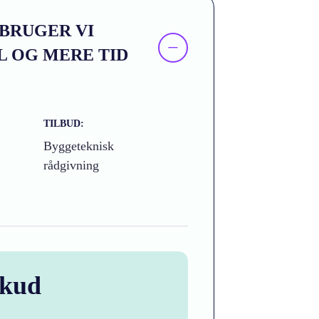
 BRUGER VI
−
L OG MERE TID
TILBUD:
Byggeteknisk
rådgivning
skud