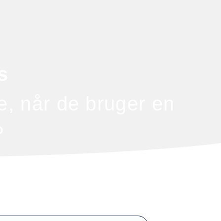
s
e, når de bruger en
?