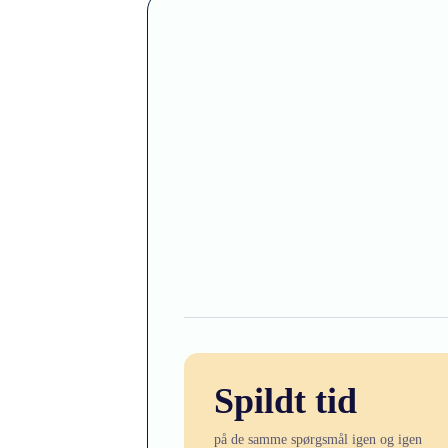
Spildt tid
på de samme spørgsmål igen og igen