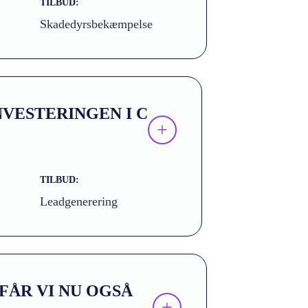
TILBUD:
Skadedyrsbekæmpelse
NVESTERINGEN I C
+
TILBUD:
Leadgenerering
FÅR VI NU OGSÅ
+