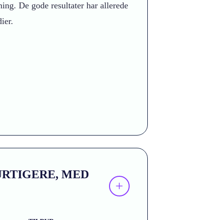
ing. De gode resultater har allerede
ier.
URTIGERE, MED
+